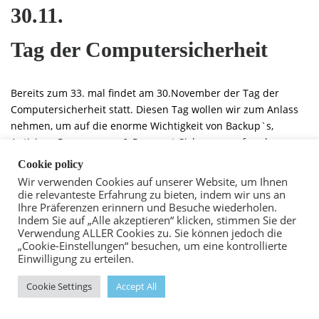
30.11.
Tag der Computersicherheit
Bereits zum 33. mal findet am 30.November der Tag der
Computersicherheit statt. Diesen Tag wollen wir zum Anlass
nehmen, um auf die enorme Wichtigkeit von Backup`s,
Antiviren-Programmen & Passwort-Sicherung aufmerksam zu
machen.
Cookie policy
Im Laufe der Zeit hat sich Einiges verändert und
Wir verwenden Cookies auf unserer Website, um Ihnen
weiterentwickelt. Lange schon ist es an der Zeit den USB-Stick
die relevanteste Erfahrung zu bieten, indem wir uns an
Ihre Präferenzen erinnern und Besuche wiederholen.
gegen eine vernünftige Speichervariante zu tauschen.
Indem Sie auf „Alle akzeptieren“ klicken, stimmen Sie der
Verwendung ALLER Cookies zu. Sie können jedoch die
Welche Möglichkeiten es gibt, ihr Unternehmen vor Verlusten
„Cookie-Einstellungen“ besuchen, um eine kontrollierte
zu schützen, haben wir im nachfolgenden Text erklärt.
Einwilligung zu erteilen.
Cookie Settings
Accept All
Backup
–
hier gibt es verschiedene Arten: