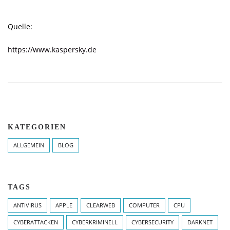
Quelle:
https://www.kaspersky.de
KATEGORIEN
ALLGEMEIN
BLOG
TAGS
ANTIVIRUS
APPLE
CLEARWEB
COMPUTER
CPU
CYBERATTACKEN
CYBERKRIMINELL
CYBERSECURITY
DARKNET